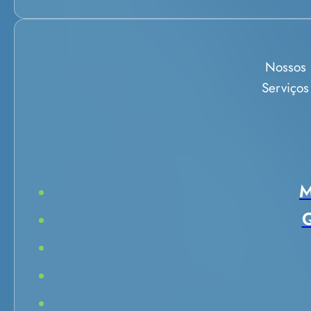
Nossos
Serviços
M
Q