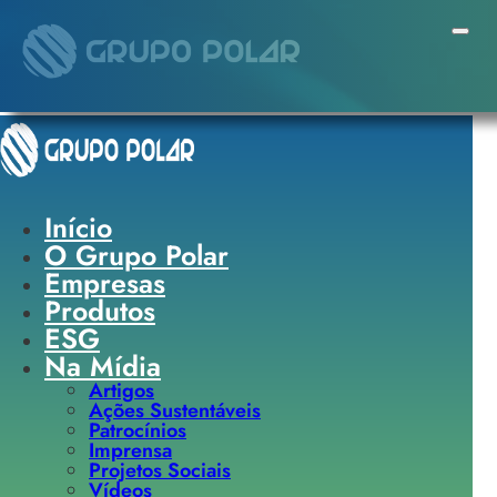
Pular para o conteúdo principal
Pular para o rodapé
Início
O Grupo Polar
Empresas
Produtos
ESG
Na Mídia
Artigos
Ações Sustentáveis
Patrocínios
Imprensa
Projetos Sociais
Vídeos