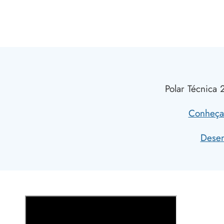
Polar Técnica 
Conheça 
Desen