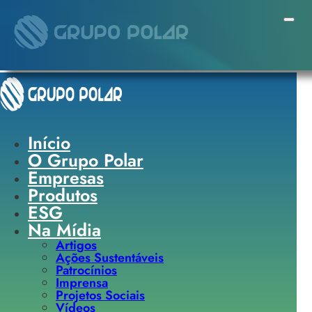
Pular para o conteúdo principal
Pular para o rodapé
Início
O Grupo Polar
Empresas
Produtos
ESG
Na Mídia
Artigos
Ações Sustentáveis
Patrocínios
Imprensa
Projetos Sociais
Vídeos