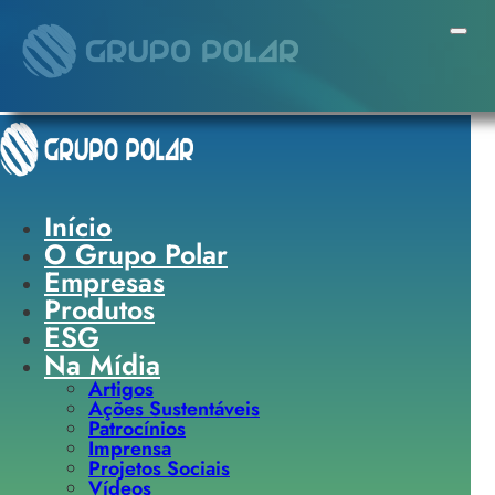
Pular para o conteúdo principal
Pular para o rodapé
Início
O Grupo Polar
Empresas
Produtos
ESG
Na Mídia
Artigos
Ações Sustentáveis
Patrocínios
Imprensa
Projetos Sociais
Vídeos