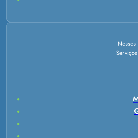
Nossos
Serviços
M
Q