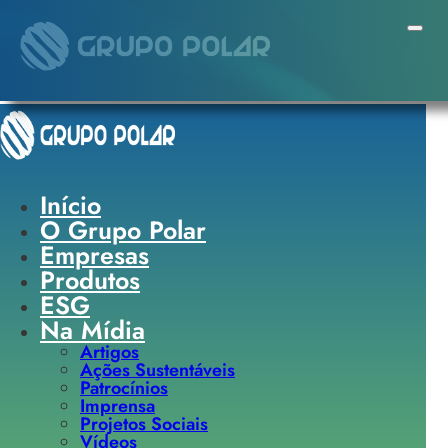
Pular para o conteúdo principal
Pular para o rodapé
Início
O Grupo Polar
Empresas
Produtos
ESG
Na Mídia
Artigos
Ações Sustentáveis
Patrocínios
Imprensa
Projetos Sociais
Vídeos