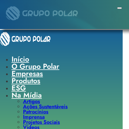
Pular para o conteúdo principal
Pular para o rodapé
Início
O Grupo Polar
Empresas
Produtos
ESG
Na Mídia
Artigos
Ações Sustentáveis
Patrocínios
Imprensa
Projetos Sociais
Vídeos