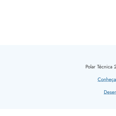
Polar Técnica 
Conheça 
Desen