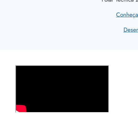
Conheça 
Desen