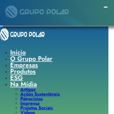
Pular para o conteúdo principal
Pular para o rodapé
Início
O Grupo Polar
Empresas
Produtos
ESG
Na Mídia
Artigos
Ações Sustentáveis
Patrocínios
Imprensa
Projetos Sociais
Vídeos