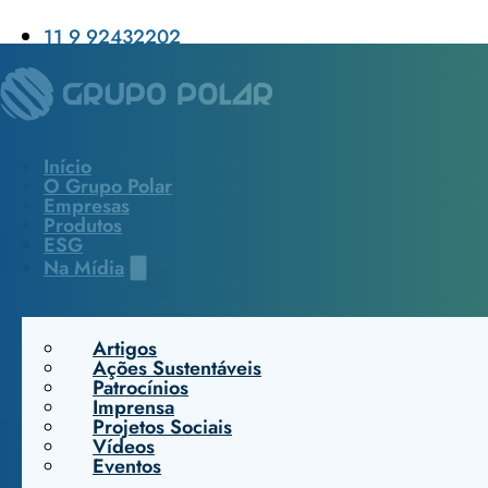
11 9 92432202
vendas@grupopolar.com.br
Pular para o conteúdo principal
Pular para o rodapé
Início
O Grupo Polar
Empresas
Produtos
ESG
Na Mídia
Artigos
Ações Sustentáveis
Buscar
Patrocínios
Imprensa
Projetos Sociais
Vídeos
Trabalhe Conosco
Eventos