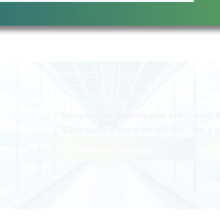
Busque pela resposta que precisa em n
Caso prefira, entre em contato com a 
Perguntas Frequentes