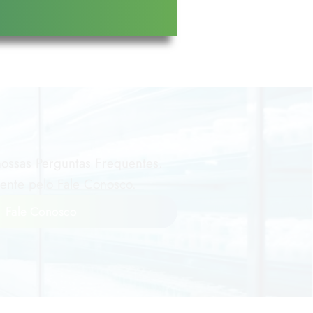
ossas Perguntas Frequentes.
gente pelo Fale Conosco.
Fale Conosco