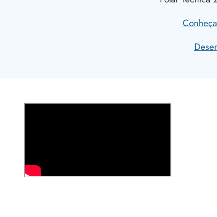
Conheça 
Desen