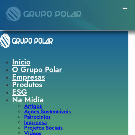
Pular para o conteúdo principal
Pular para o rodapé
Início
O Grupo Polar
Empresas
Produtos
ESG
Na Mídia
Artigos
Ações Sustentáveis
Patrocínios
Imprensa
Projetos Sociais
Vídeos