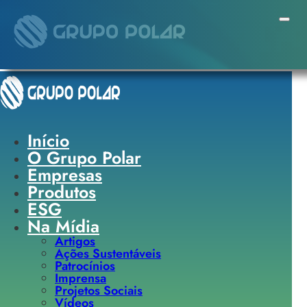
Pular para o conteúdo principal
Pular para o rodapé
Início
O Grupo Polar
Empresas
Produtos
ESG
Na Mídia
Artigos
Ações Sustentáveis
Patrocínios
Imprensa
Projetos Sociais
Vídeos