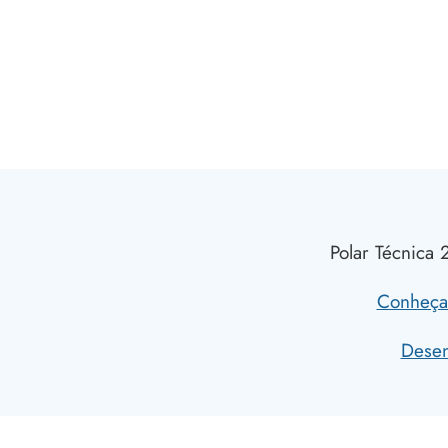
Polar Técnica 
Conheça 
Desen